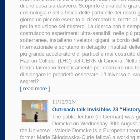
di che cosa sia davvero. Scoprirlo è una delle grand
cosmologia e della fisica delle particelle dei nostri gi
giorno un piccolo esercito di ricercatori si mette al
per la soluzione del mistero. La ricerca non è sempli
costruiscono esperimenti ultra-sensibili nelle più p
sotterranee, installano rivelatori giganti a bordo de
Internazionale e scrutano in dettaglio i risultati delle
più grande acceleratore di particelle mai costruito d
Hadron Collider (LHC) del CERN di Ginevra. Nello s
teorici lavorano freneticamente per costruire una t
di spiegare le proprietà osservate. L’Universo ci sv
segreti?
[ read more ]
11/10/2024
Outreach talk Invisibles 23 “Histor
The public lecture (in German) was gi
Domcke on Wednesday 30th August at 
the Universe”. Valerie Domcke is a European theore
former Marie Skłodowska-Curie fellow) a working a