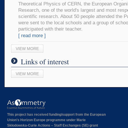
Theoretical Physics of CERN, the European Organiz
Research, one of the world's largest and most resp
scientific research. About 50 people attended the P
were sent to the local schools and a group of schoo
participated with their teacher.
[ read more ]
VIEW MORE
Links of interest
VIEW MORE
This project has received funding/support from the European
Union's Horizon Europe programme under Marie
Skłodowska-Curie Actions – Staff Exchanges (SE) grant